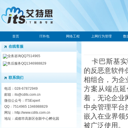
首页
IT外包
网络工程
上网行为管理
数
在线客服
业务咨询QQ7514965
卡巴斯基实
售后服务QQ1346988829
的反恶意软件
联系我们
相组合，为企
方案从端点延
电话：028-67872949
邮箱：its@cdits.com.cn
着，无论企业
微信公众号：ITSExpert
中央管理平台
QQ：7514965 1346988829
网址：http://www.cdits.com.cn
嵌入在业界领
地址：成都市高新区创新中心孵化园
被广泛使用。